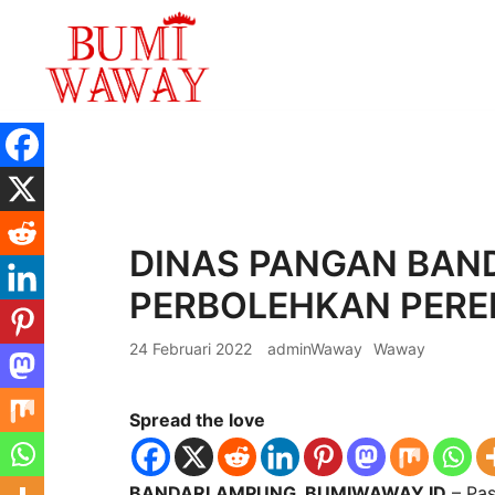
Lompat
ke
konten
baik untuk anda
bumiwaway.id – Komite Pewarta Independ
DINAS PANGAN BA
PERBOLEHKAN PERE
24 Februari 2022
adminWaway
Waway
Spread the love
BANDARLAMPUNG, BUMIWAWAY.ID
– Pas