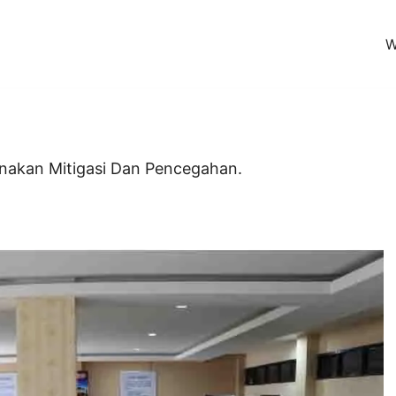
W
en (KoPI)
akan Mitigasi Dan Pencegahan.