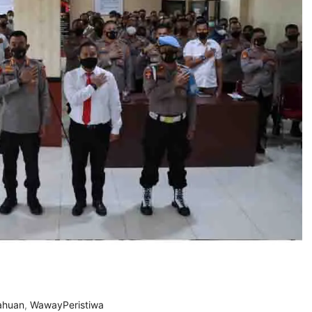
ahuan
,
WawayPeristiwa