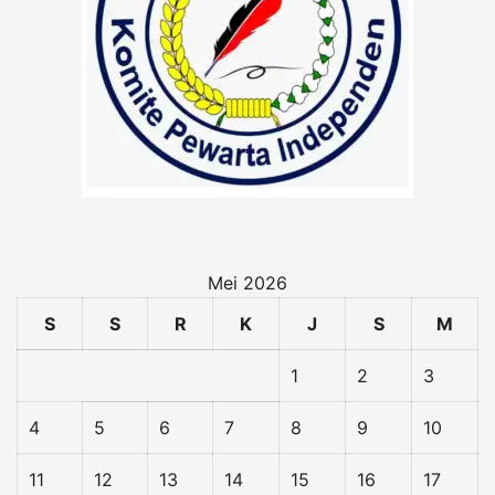
Mei 2026
S
S
R
K
J
S
M
1
2
3
4
5
6
7
8
9
10
11
12
13
14
15
16
17