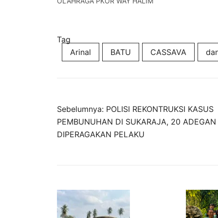
OLAHRAGA PKOR WAY HALIM
Tag
Arinal
BATU
CASSAVA
da
Navigasi
Sebelumnya:
POLISI REKONTRUKSI KASUS
PEMBUNUHAN DI SUKARAJA, 20 ADEGAN
pos
DIPERAGAKAN PELAKU