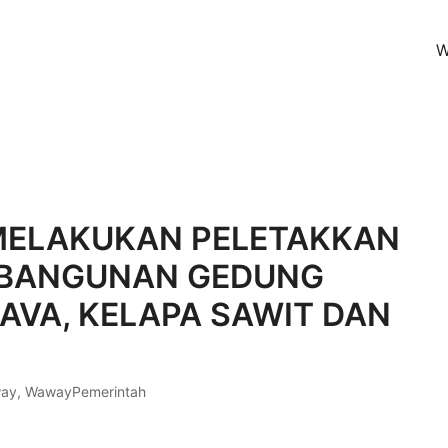
W
en (KoPI)
MELAKUKAN PELETAKKAN
MBANGUNAN GEDUNG
AVA, KELAPA SAWIT DAN
ay
,
WawayPemerintah