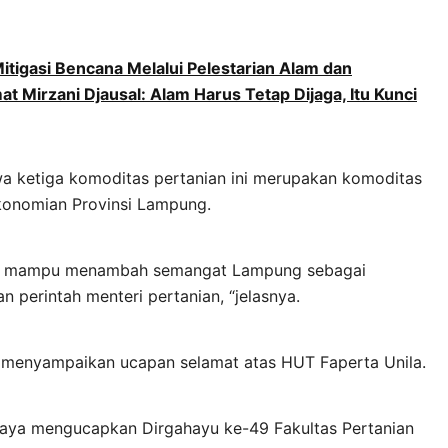
igasi Bencana Melalui Pelestarian Alam dan
Mirzani Djausal: Alam Harus Tetap Dijaga, Itu Kunci
a ketiga komoditas pertanian ini merupakan komoditas
ekonomian Provinsi Lampung.
pkan mampu menambah semangat Lampung sebagai
 perintah menteri pertanian, “jelasnya.
a menyampaikan ucapan selamat atas HUT Faperta Unila.
saya mengucapkan Dirgahayu ke-49 Fakultas Pertanian