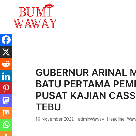
Lompat
ke
konten
baik untuk anda
bumiwaway.id – Komite Pewarta Independ
GUBERNUR ARINAL 
BATU PERTAMA PE
PUSAT KAJIAN CASS
TEBU
16 November 2022
adminWaway
Headline
,
Waw