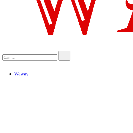
bumiwaway.id – Komite Pewarta Independen (KoPI)
baik untuk anda
Cari…
Waway