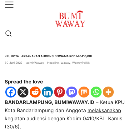
Lompat
ke
konten
baik untuk anda
bumiwaway.id – Komite Pewarta
Independen (KoPI)
KPU KOTA LAKSANAKAN AUDIENSI BERSAMA KODIM 0410/KBL
30 Juni 2022
adminWaway
Headline
,
Waway
,
WawayPolitik
Spread the love
BANDARLAMPUNG, BUMIWAWAY.ID
– Ketua KPU
Kota Bandarlampung dan Anggota
melaksanakan
kegiatan audiensi dengan Kodim 0410/KBL. Kamis
(30/6).