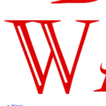
bumiwaway.id – Komite Pewarta Independen (KoPI)
baik untuk anda
Waway