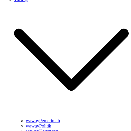
wawayPemerintah
wawayPolitik