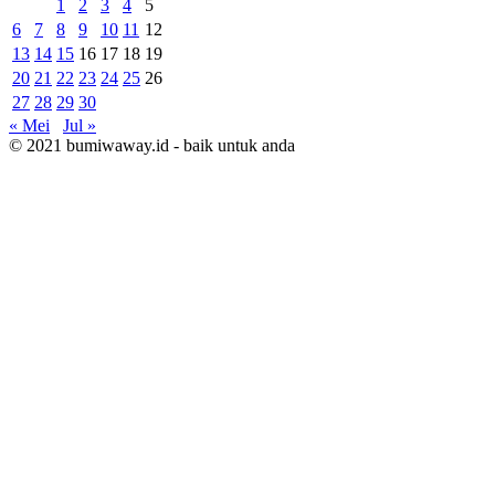
1
2
3
4
5
6
7
8
9
10
11
12
13
14
15
16
17
18
19
20
21
22
23
24
25
26
27
28
29
30
« Mei
Jul »
© 2021 bumiwaway.id - baik untuk anda