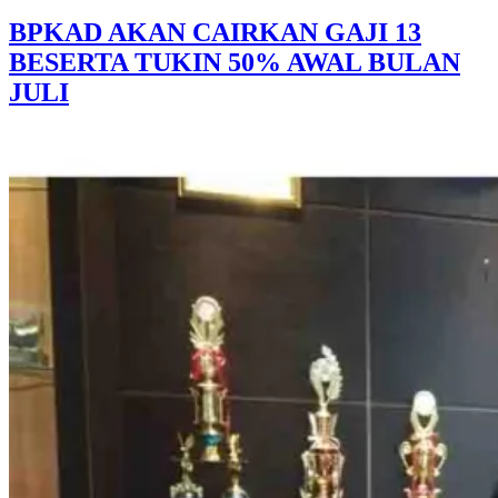
BPKAD AKAN CAIRKAN GAJI 13
BESERTA TUKIN 50% AWAL BULAN
JULI