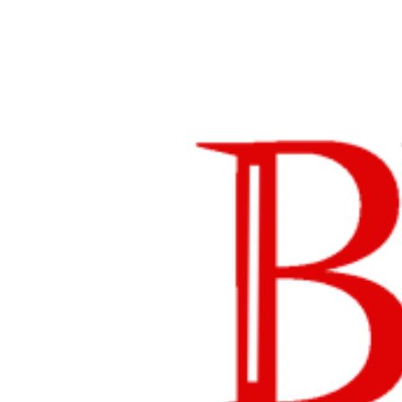
Lompat
ke
konten