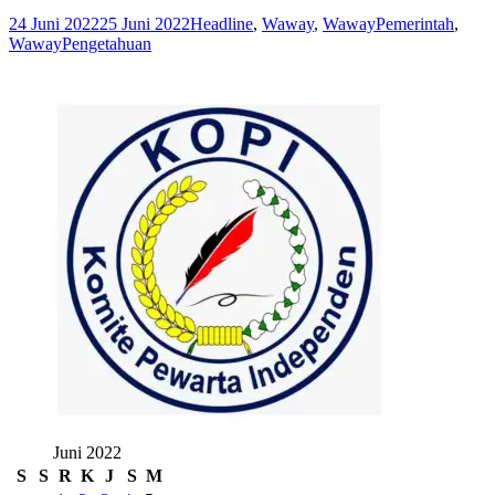
24 Juni 2022
25 Juni 2022
Headline
,
Waway
,
WawayPemerintah
,
WawayPengetahuan
Juni 2022
S
S
R
K
J
S
M