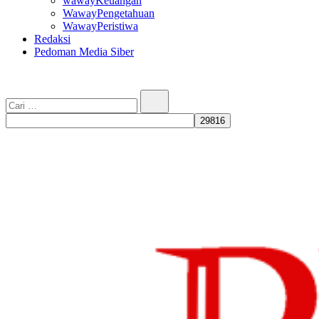
wawayKeuangan
WawayPengetahuan
WawayPeristiwa
Redaksi
Pedoman Media Siber
Cari…