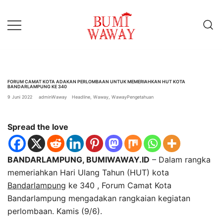
Lompat
ke
konten
baik untuk anda
bumiwaway.id – Komite
Pewarta Independen (KoPI)
FORUM CAMAT KOTA ADAKAN PERLOMBAAN UNTUK MEMERIAHKAN HUT KOTA
BANDARLAMPUNG KE 340
9 Juni 2022
adminWaway
Headline
,
Waway
,
WawayPengetahuan
Spread the love
BANDARLAMPUNG, BUMIWAWAY.ID
– Dalam rangka
memeriahkan Hari Ulang Tahun (HUT) kota
Bandarlampung
ke 340 , Forum Camat Kota
Bandarlampung mengadakan rangkaian kegiatan
perlombaan. Kamis (9/6).