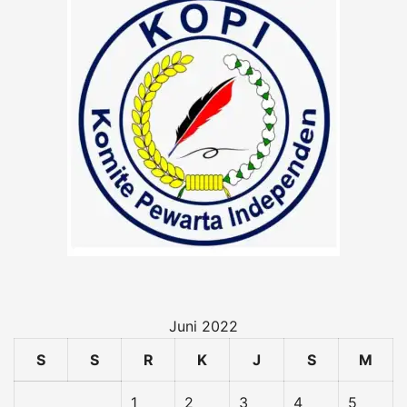
Juni 2022
S
S
R
K
J
S
M
1
2
3
4
5