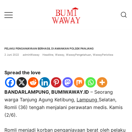
Lompat
ke
konten
baik untuk anda
bumiwaway.id – Komite
Pewarta Independen (KoPI)
PELAKU PENGANIAYAAN BERHASIL DI AMANKAN POLSEK PANJANG
2 Juni 2022
adminWaway
Headline
,
Waway
,
WawayPengetahuan
,
WawayPeristiwa
Spread the love
BANDARLAMPUNG, BUMIWAWAY.ID
– Seorang
warga Tanjung Agung Ketibung,
Lampung
Selatan,
Romli (36) tengah menjalani perawatan medis. Kamis
(2/6).
Romli menjadi korban penganiayaan berat oleh pelaku