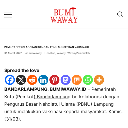
Lompat
ke
konten
baik untuk anda
bumiwaway.id – Komite
Pewarta Independen (KoPI)
PEMKOT BERKOLABORASI DENGAN PBNU SUKSESKAN VAKSINASI
31 Maret 2022
adminWaway
Headline
,
Waway
,
WawayPemerintah
Spread the love
BANDARLAMPUNG, BUMIWAWAY.ID
– Pemerintah
Kota (Pemkot)
Bandarlampung
berkolaborasi dengan
Pengurus Besar Nahdlatul Ulama (PBNU) Lampung
untuk melakukan vaksinasi kepada masyarakat. Kamis,
(31/03).