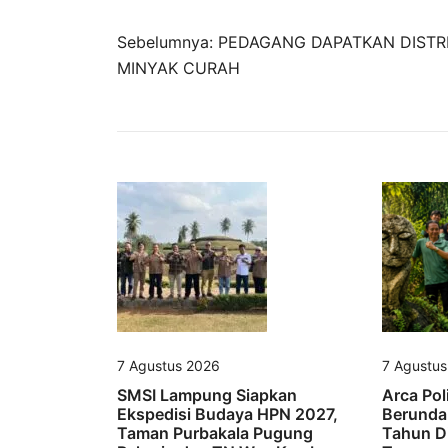
Navigasi
Sebelumnya:
PEDAGANG DAPATKAN DISTRI
MINYAK CURAH
pos
7 Agustus 2026
7 Agustu
SMSI Lampung Siapkan
Arca Pol
Ekspedisi Budaya HPN 2027,
Berunda
Taman Purbakala Pugung
Tahun D