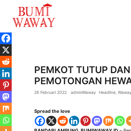
Lompat
ke
konten
baik untuk anda
bumiwaway.id – Komite Pewarta Independ
PEMKOT TUTUP DAN
PEMOTONGAN HEWA
26 Februari 2022
adminWaway
Headline
,
Wawa
Spread the love
BANDARLAMPUNG, BUMIWAWAY.ID
– Pem