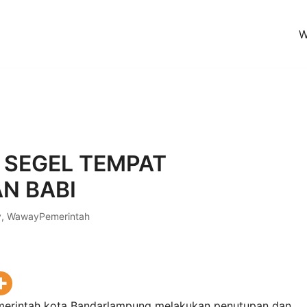
W
en (KoPI)
 SEGEL TEMPAT
N BABI
y
,
WawayPemerintah
erintah kota
Bandarlampung
melakukan penutupan dan