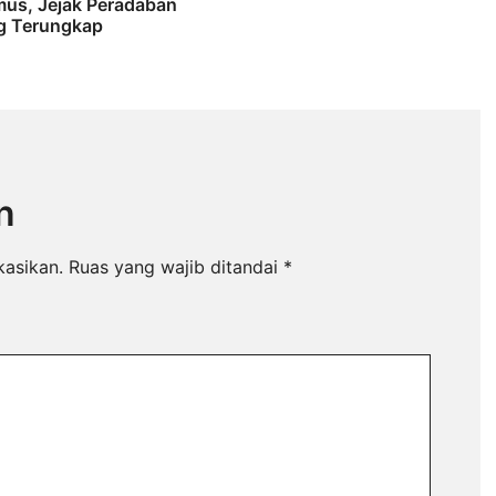
us, Jejak Peradaban
 Terungkap
n
kasikan.
Ruas yang wajib ditandai
*