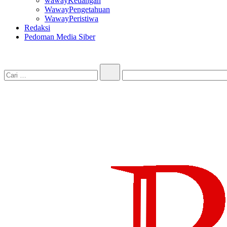
wawayKeuangan
WawayPengetahuan
WawayPeristiwa
Redaksi
Pedoman Media Siber
Cari…