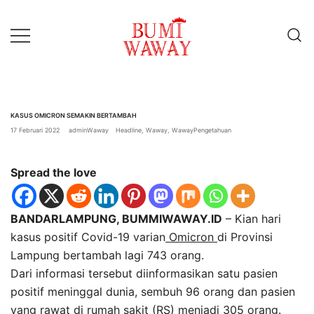
Lompat
ke
konten
baik untuk anda
bumiwaway.id – Komite
Pewarta Independen (KoPI)
KASUS OMICRON SEMAKIN BERTAMBAH
17 Februari 2022
adminWaway
Headline
,
Waway
,
WawayPengetahuan
Spread the love
BANDARLAMPUNG, BUMMIWAWAY.ID
– Kian hari
kasus positif Covid-19 varian
Omicron
di Provinsi
Lampung bertambah lagi 743 orang.
Dari informasi tersebut diinformasikan satu pasien
positif meninggal dunia, sembuh 96 orang dan pasien
yang rawat di rumah sakit (RS) menjadi 305 orang.