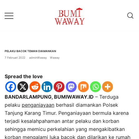
Lompat
ke
konten
baik untuk anda
bumiwaway.id – Komite
Pewarta Independen (KoPI)
PELAKU BACOK TEMAN DIAMANKAN
7 Februari 2022
adminWaway
Waway
Spread the love
BANDARLAMPUNG, BUMIWAWAY.ID
– Terduga
pelaku
penganiayaan
berhasil diamankan Polsek
Tanjung Karang Timur. Penganiayaan bermula karena
terjadi kesalahpahaman antar pelaku dan korban
sehingga memicu perkelahian yang mengakibatkan
korban mengalami luka bacok dan dilarikan ke rumah