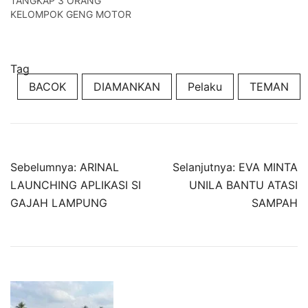
TANGKAP 3 ORANG
KELOMPOK GENG MOTOR
Tag
BACOK
DIAMANKAN
Pelaku
TEMAN
Navigasi
Sebelumnya:
ARINAL
Selanjutnya:
EVA MINTA
pos
LAUNCHING APLIKASI SI
UNILA BANTU ATASI
GAJAH LAMPUNG
SAMPAH