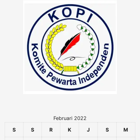
Februari 2022
S
S
R
K
J
S
M