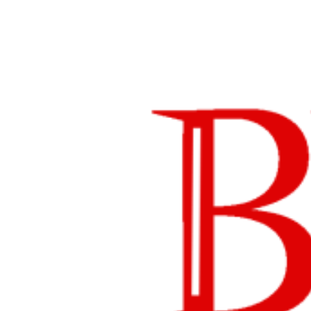
Lompat
ke
konten