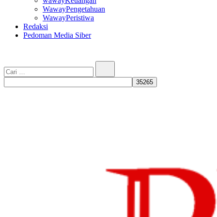
wawayKeuangan
WawayPengetahuan
WawayPeristiwa
Redaksi
Pedoman Media Siber
Cari…