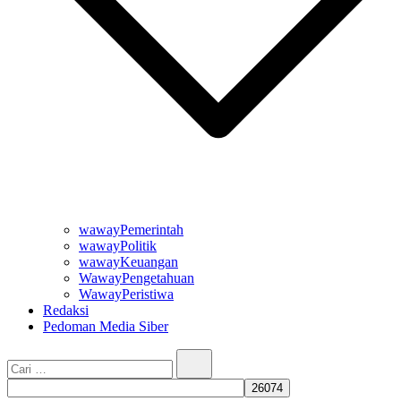
wawayPemerintah
wawayPolitik
wawayKeuangan
WawayPengetahuan
WawayPeristiwa
Redaksi
Pedoman Media Siber
Cari…