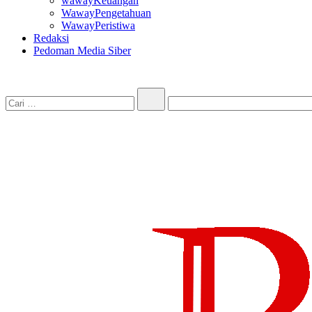
wawayKeuangan
WawayPengetahuan
WawayPeristiwa
Redaksi
Pedoman Media Siber
Cari…