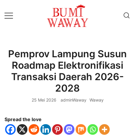
Lompat
ke
konten
baik untuk anda
bumiwaway.id – Komite
Pewarta Independen (KoPI)
Pemprov Lampung Susun
Roadmap Elektronifikasi
Transaksi Daerah 2026-
2028
25 Mei 2026
adminWaway
Waway
Spread the love