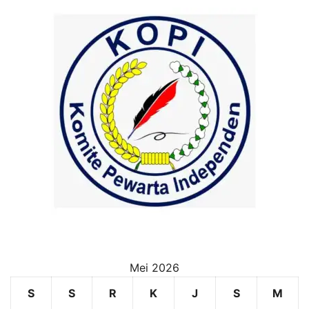
Mei 2026
S
S
R
K
J
S
M