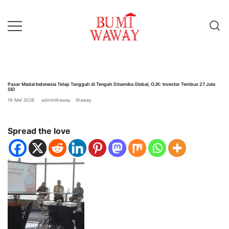
Lompat
ke
konten
baik untuk anda
bumiwaway.id – Komite
Pewarta Independen (KoPI)
Pasar Modal Indonesia Tetap Tangguh di Tengah Dinamika Global, OJK: Investor Tembus 27 Juta
SID
19 Mei 2026
adminWaway
Waway
Spread the love