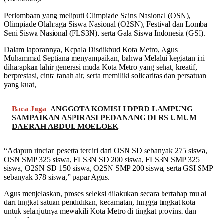
Perlombaan yang meliputi Olimpiade Sains Nasional (OSN),
Olimpiade Olahraga Siswa Nasional (O2SN), Festival dan Lomba
Seni Siswa Nasional (FLS3N), serta Gala Siswa Indonesia (GSI).
Dalam laporannya, Kepala Disdikbud Kota Metro, Agus
Muhammad Septiana menyampaikan, bahwa Melalui kegiatan ini
diharapkan lahir generasi muda Kota Metro yang sehat, kreatif,
berprestasi, cinta tanah air, serta memiliki solidaritas dan persatuan
yang kuat,
Baca Juga
ANGGOTA KOMISI I DPRD LAMPUNG
SAMPAIKAN ASPIRASI PEDANANG DI RS UMUM
DAERAH ABDUL MOELOEK
“Adapun rincian peserta terdiri dari OSN SD sebanyak 275 siswa,
OSN SMP 325 siswa, FLS3N SD 200 siswa, FLS3N SMP 325
siswa, O2SN SD 150 siswa, O2SN SMP 200 siswa, serta GSI SMP
sebanyak 378 siswa,” papar Agus.
Agus menjelaskan, proses seleksi dilakukan secara bertahap mulai
dari tingkat satuan pendidikan, kecamatan, hingga tingkat kota
untuk selanjutnya mewakili Kota Metro di tingkat provinsi dan