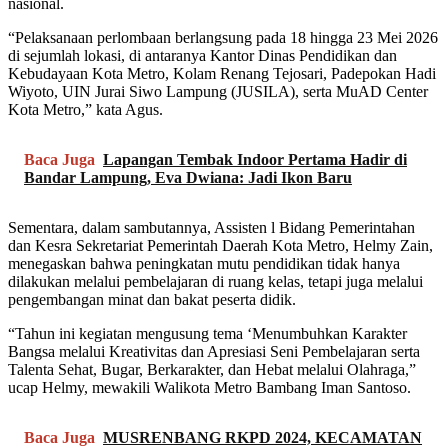
nasional.
“Pelaksanaan perlombaan berlangsung pada 18 hingga 23 Mei 2026
di sejumlah lokasi, di antaranya Kantor Dinas Pendidikan dan
Kebudayaan Kota Metro, Kolam Renang Tejosari, Padepokan Hadi
Wiyoto, UIN Jurai Siwo Lampung (JUSILA), serta MuAD Center
Kota Metro,” kata Agus.
Baca Juga
Lapangan Tembak Indoor Pertama Hadir di
Bandar Lampung, Eva Dwiana: Jadi Ikon Baru
Sementara, dalam sambutannya, Assisten l Bidang Pemerintahan
dan Kesra Sekretariat Pemerintah Daerah Kota Metro, Helmy Zain,
menegaskan bahwa peningkatan mutu pendidikan tidak hanya
dilakukan melalui pembelajaran di ruang kelas, tetapi juga melalui
pengembangan minat dan bakat peserta didik.
“Tahun ini kegiatan mengusung tema ‘Menumbuhkan Karakter
Bangsa melalui Kreativitas dan Apresiasi Seni Pembelajaran serta
Talenta Sehat, Bugar, Berkarakter, dan Hebat melalui Olahraga,”
ucap Helmy, mewakili Walikota Metro Bambang Iman Santoso.
Baca Juga
MUSRENBANG RKPD 2024, KECAMATAN