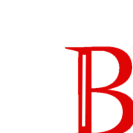
Lompat
ke
konten