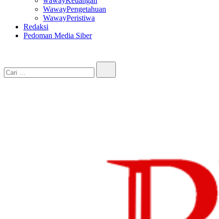
wawayKeuangan
WawayPengetahuan
WawayPeristiwa
Redaksi
Pedoman Media Siber
Cari…