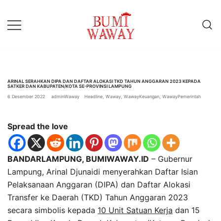
Lompat
ke
konten
baik untuk anda
bumiwaway.id – Komite
Pewarta Independen (KoPI)
ARINAL SERAHKAN DIPA DAN DAFTAR ALOKASI TKD TAHUN ANGGARAN 2023 KEPADA
SATKER DAN KABUPATEN/KOTA SE-PROVINSI LAMPUNG
6 Desember 2022
adminWaway
Headline
,
Waway
,
WawayKeuangan
,
WawayPemerintah
Spread the love
BANDARLAMPUNG, BUMIWAWAY.ID
– Gubernur
Lampung, Arinal Djunaidi menyerahkan Daftar Isian
Pelaksanaan Anggaran (DIPA) dan Daftar Alokasi
Transfer ke Daerah (TKD) Tahun Anggaran 2023
secara simbolis kepada
10 Unit Satuan Kerja
dan 15