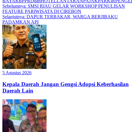
BAYAR
BPPRD
dan
HOTEL
LANTARAN
PAJAK
PARKIR
PENGE
Navigasi
Sebelumnya:
SMSI RIAU GELAR WORKSHOP PENULISAN
FEATURE PARIWISATA DI CIREBON
pos
Selanjutnya:
DAPUR TERBAKAR, WARGA BERJIBAKU
PADAMKAN API
5 Agustus 2026
Kepala Daerah Jangan Gengsi Adopsi Keberhasilan
Daerah Lain