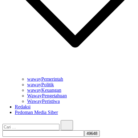
wawayPemerintah
wawayPolitik
wawayKeuangan
WawayPengetahuan
WawayPeristiwa
Redaksi
Pedoman Media Siber
Cari…