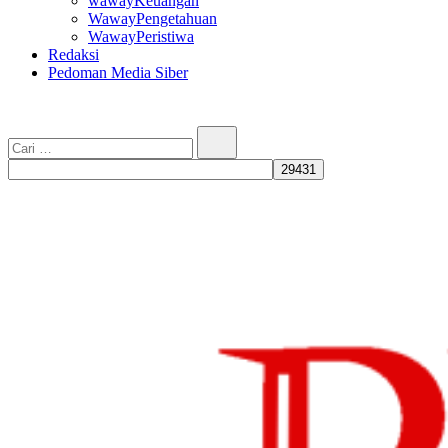
wawayKeuangan
WawayPengetahuan
WawayPeristiwa
Redaksi
Pedoman Media Siber
Cari…