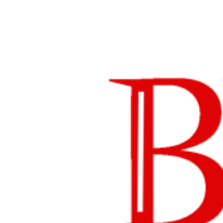
Lompat
ke
konten