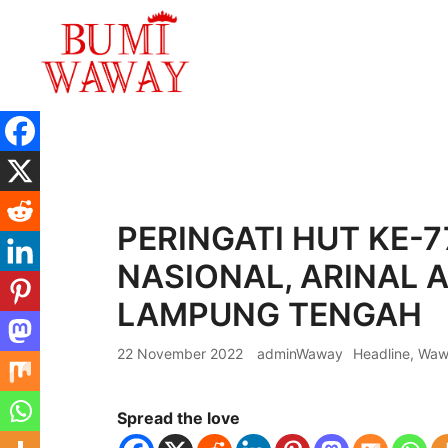
Lompat
ke
konten
baik untuk anda
bumiwaway.id – Komite Pewarta Independ
PERINGATI HUT KE-7
NASIONAL, ARINAL A
LAMPUNG TENGAH
22 November 2022
adminWaway
Headline
,
Waw
Spread the love