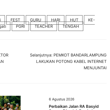
i
FEST
GURU
HARI
HUT
KE-
gati
PGRI
TEACHER
TENGAH
KTOR
Selanjutnya:
PEMKOT BANDARLAMPUNG
AN
LAKUKAN POTONG KABEL INTERNET
MENJUNTAI
6 Agustus 2026
Perbaikan Jalan RA Basyid