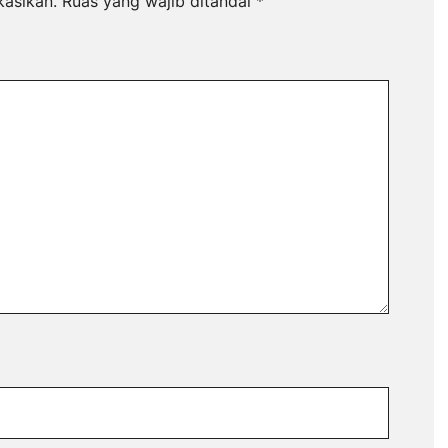
kasikan.
Ruas yang wajib ditandai
*