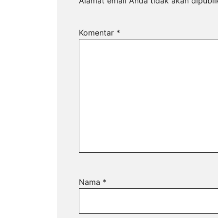
Alamat email Anda tidak akan dipubli
Komentar
*
Nama
*