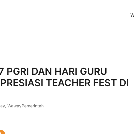
W
en (KoPI)
7 PGRI DAN HARI GURU
PRESIASI TEACHER FEST DI
ay
,
WawayPemerintah