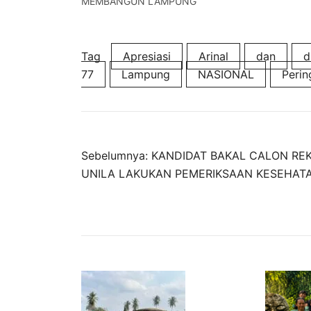
MEMBANGUN LAMPUNG
Tag
Apresiasi
Arinal
dan
d
77
Lampung
NASIONAL
Perin
Navigasi
Sebelumnya:
KANDIDAT BAKAL CALON RE
UNILA LAKUKAN PEMERIKSAAN KESEHAT
pos