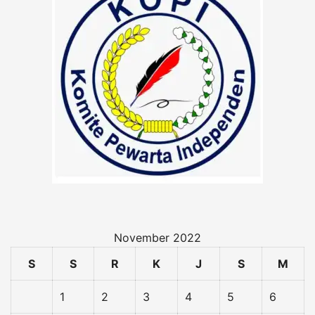
November 2022
S
S
R
K
J
S
M
1
2
3
4
5
6