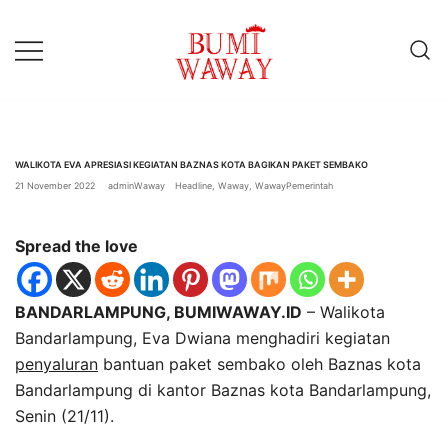
Lompat
ke
konten
baik untuk anda
bumiwaway.id – Komite
Pewarta Independen (KoPI)
WALIKOTA EVA APRESIASI KEGIATAN BAZNAS KOTA BAGIKAN PAKET SEMBAKO
21 November 2022
adminWaway
Headline
,
Waway
,
WawayPemerintah
Spread the love
BANDARLAMPUNG, BUMIWAWAY.ID
– Walikota
Bandarlampung, Eva Dwiana menghadiri kegiatan
penyaluran
bantuan paket sembako oleh Baznas kota
Bandarlampung di kantor Baznas kota Bandarlampung,
Senin (21/11).