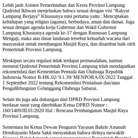
Lebih jauh Asisten Pemerintahan dan Kesra Provinsi Lampung
Qudrotul Ikhwan menjelaskan bahwa sesuai dengan visi “Rakyat
Lampung Berjaya” Khususnya misi pertama yaitu : Menciptakan
kehidupan yang religius (agama), berbudaya, aman dan damai. Juga
sesuai dengan agenda kerja Gubernur dan Wakil Gubernur
Lampung Khususnya agenda ke-17 dengan Rumusan Lampung
Mengaji, maka atas dasar landasan tersebut keluarlah wacana dari
masyarakat untuk membangun Masjid Raya, dan disambut baik oleh
Pemerintah Provinsi Lampung.
Meskipun secara regulasi tidak terdapat permasalahan, namun
menurut Qudrotul Pemerintah Provinsi Lampung telah mendapatkan
rekomendasi dari Kementrian Pemuda dan Olahraga Republik
Indonesia Nomor B-HK.02/ 9.1.39/ MENPORA/IX/2022 Tanggal
1 September 2022 tentang Rekomendasi Peniadaan dan/atau
Pengalihfungsian Gelanggang Olahraga Saburai.
Selain itu juga ada dukungan dari DPRD Provinsi Lampung
berdasar surat yang diterbitkan Ketua DPRD Nomor :
160/1409/III.01/2020 Hal : Rencana Pembangunan Masjid Raya
Provinsi Lampung.
Sementara itu Ketua Dewan Pengurus Yayasan Bakrie Amanah
Hendrayanto Marta Sakti menyatakan bahwa dirinya mewakili