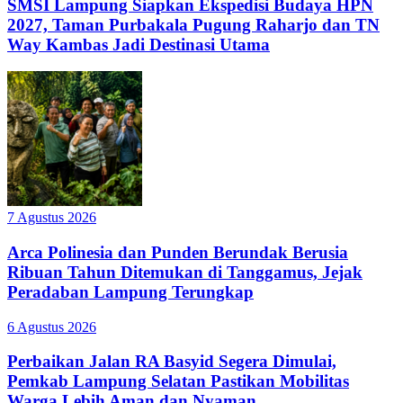
SMSI Lampung Siapkan Ekspedisi Budaya HPN
2027, Taman Purbakala Pugung Raharjo dan TN
Way Kambas Jadi Destinasi Utama
7 Agustus 2026
Arca Polinesia dan Punden Berundak Berusia
Ribuan Tahun Ditemukan di Tanggamus, Jejak
Peradaban Lampung Terungkap
6 Agustus 2026
Perbaikan Jalan RA Basyid Segera Dimulai,
Pemkab Lampung Selatan Pastikan Mobilitas
Warga Lebih Aman dan Nyaman