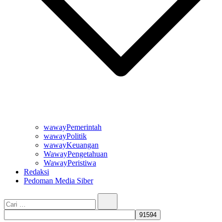
wawayPemerintah
wawayPolitik
wawayKeuangan
WawayPengetahuan
WawayPeristiwa
Redaksi
Pedoman Media Siber
Cari…