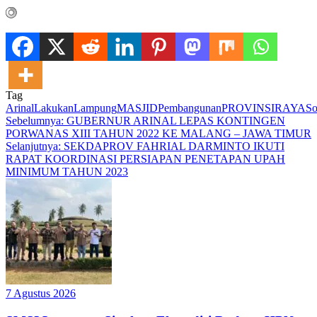
Tag
Arinal
Lakukan
Lampung
MASJID
Pembangunan
PROVINSI
RAYA
So
Navigasi
Sebelumnya:
GUBERNUR ARINAL LEPAS KONTINGEN
PORWANAS XIII TAHUN 2022 KE MALANG – JAWA TIMUR
pos
Selanjutnya:
SEKDAPROV FAHRIAL DARMINTO IKUTI
RAPAT KOORDINASI PERSIAPAN PENETAPAN UPAH
MINIMUM TAHUN 2023
7 Agustus 2026