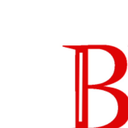
Lompat
ke
konten