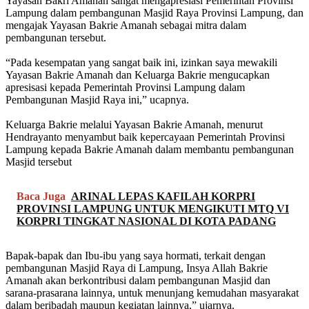
Yayasan Bakri Amanah sangat mengapresiasi Pemerintah Provinsi
Lampung dalam pembangunan Masjid Raya Provinsi Lampung, dan
mengajak Yayasan Bakrie Amanah sebagai mitra dalam
pembangunan tersebut.
“Pada kesempatan yang sangat baik ini, izinkan saya mewakili
Yayasan Bakrie Amanah dan Keluarga Bakrie mengucapkan
apresisasi kepada Pemerintah Provinsi Lampung dalam
Pembangunan Masjid Raya ini,” ucapnya.
Keluarga Bakrie melalui Yayasan Bakrie Amanah, menurut
Hendrayanto menyambut baik kepercayaan Pemerintah Provinsi
Lampung kepada Bakrie Amanah dalam membantu pembangunan
Masjid tersebut
Baca Juga
ARINAL LEPAS KAFILAH KORPRI
PROVINSI LAMPUNG UNTUK MENGIKUTI MTQ VI
KORPRI TINGKAT NASIONAL DI KOTA PADANG
Bapak-bapak dan Ibu-ibu yang saya hormati, terkait dengan
pembangunan Masjid Raya di Lampung, Insya Allah Bakrie
Amanah akan berkontribusi dalam pembangunan Masjid dan
sarana-prasarana lainnya, untuk menunjang kemudahan masyarakat
dalam beribadah maupun kegiatan lainnya,” ujarnya.