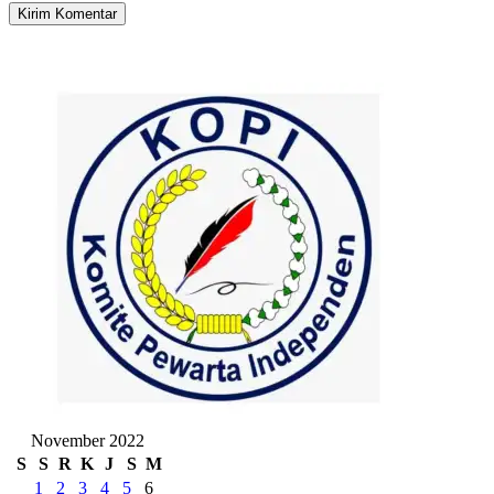
November 2022
S
S
R
K
J
S
M
1
2
3
4
5
6