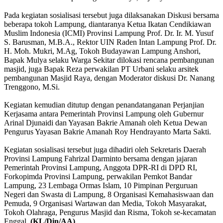
Pada kegiatan sosialisasi tersebut juga dilaksanakan Diskusi bersama
beberapa tokoh Lampung, diantaranya Ketua Ikatan Cendikiawan
Muslim Indonesia (ICMI) Provinsi Lampung Prof. Dr. Ir. M. Yusuf
S. Barusman, M.B.A., Rektor UIN Raden Intan Lampung Prof. Dr.
H. Moh. Mukri, M.Ag, Tokoh Budayawan Lampung Anshori,
Bapak Mulya selaku Warga Sekitar dilokasi rencana pembangunan
masjid, juga Bapak Reza perwakilan PT Urbani selaku arsitek
pembangunan Masjid Raya, dengan Moderator diskusi Dr. Nanang
Trenggono, M.Si.
Kegiatan kemudian ditutup dengan penandatanganan Perjanjian
Kerjasama antara Pemerintah Provinsi Lampung oleh Gubernur
Arinal Djunaidi dan Yayasan Bakrie Amanah oleh Ketua Dewan
Pengurus Yayasan Bakrie Amanah Roy Hendrayanto Marta Sakti.
Kegiatan sosialisasi tersebut juga dihadiri oleh Sekretaris Daerah
Provinsi Lampung Fahrizal Darminto bersama dengan jajaran
Pemerintah Provinsi Lampung, Anggota DPR-RI di DPD RI,
Forkopimda Provinsi Lampung, perwakilan Pemkot Bandar
Lampung, 23 Lembaga Ormas Islam, 10 Pimpinan Perguruan
Negeri dan Swasta di Lampung, 8 Organisasi Kemahasiswaan dan
Pemuda, 9 Organisasi Wartawan dan Media, Tokoh Masyarakat,
Tokoh Olahraga, Pengurus Masjid dan Risma, Tokoh se-kecamatan
Enggal.
(KL/Din/AA)