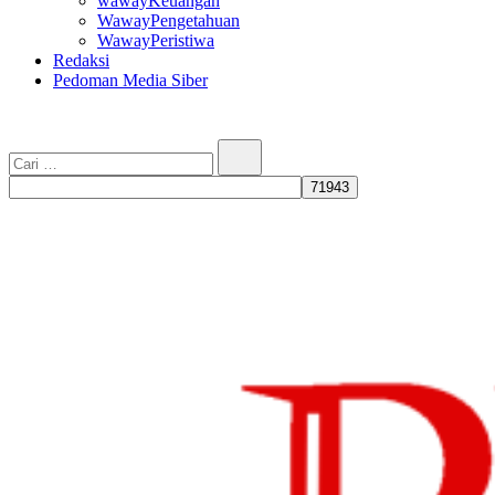
wawayKeuangan
WawayPengetahuan
WawayPeristiwa
Redaksi
Pedoman Media Siber
Cari…