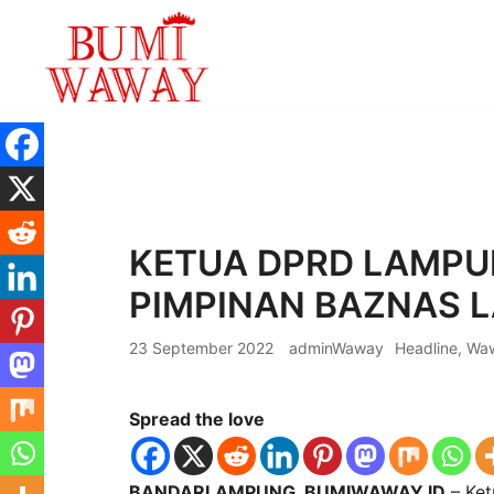
Lompat
ke
konten
baik untuk anda
bumiwaway.id – Komite Pewarta Independ
KETUA DPRD LAMPU
PIMPINAN BAZNAS 
23 September 2022
adminWaway
Headline
,
Wa
Spread the love
BANDARLAMPUNG, BUMIWAWAY.ID
– Ke