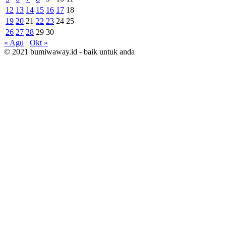
12
13
14
15
16
17
18
19
20
21
22
23
24
25
26
27
28
29
30
« Agu
Okt »
© 2021 bumiwaway.id - baik untuk anda