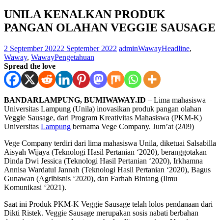
UNILA KENALKAN PRODUK
PANGAN OLAHAN VEGGIE SAUSAGE
2 September 2022
2 September 2022
adminWaway
Headline
,
Waway
,
WawayPengetahuan
Spread the love
BANDARLAMPUNG, BUMIWAWAY.ID
– Lima mahasiswa
Universitas Lampung (Unila) inovasikan produk pangan olahan
Veggie Sausage, dari Program Kreativitas Mahasiswa (PKM-K)
Universitas
Lampung
bernama Vege Company. Jum’at (2/09)
Vege Company terdiri dari lima mahasiswa Unila, diketuai Salsabilla
Aisyah Wijaya (Teknologi Hasil Pertanian ‘2020), beranggotakan
Dinda Dwi Jessica (Teknologi Hasil Pertanian ‘2020), Irkhamna
Annisa Wardatul Jannah (Teknologi Hasil Pertanian ‘2020), Bagus
Gunawan (Agribisnis ‘2020), dan Farhah Bintang (Ilmu
Komunikasi ‘2021).
Saat ini Produk PKM-K Veggie Sausage telah lolos pendanaan dari
Dikti Ristek. Veggie Sausage merupakan sosis nabati berbahan