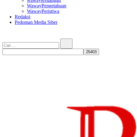
wawayKeuangan
WawayPengetahuan
WawayPeristiwa
Redaksi
Pedoman Media Siber
Cari…