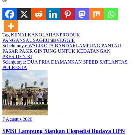
Tag
KENALKAN
OLAHAN
PRODUK
PANGAN
SAUSAGE
Unila
VEGGIE
Navigasi
Sebelumnya:
WALIKOTA BANDARLAMPUNG PANTAU
PASAR PASIR GINTUNG UNTUK KEDATANGAN
pos
PRESIDEN RI
Selanjutnya:
DUA PRIA DIAMANKAN SPEED SATLANTAS
POLRESTA
7 Agustus 2026
SMSI Lampung Siapkan Ekspedisi Budaya HPN