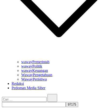
wawayPemerintah
wawayPolitik
wawayKeuangan
WawayPengetahuan
WawayPeristiwa
Redaksi
Pedoman Media Siber
Cari…