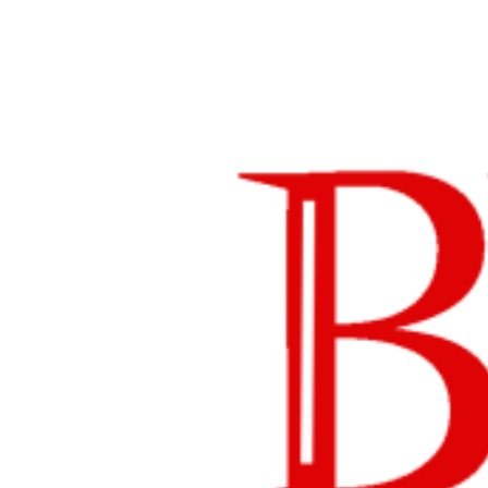
Lompat
ke
konten