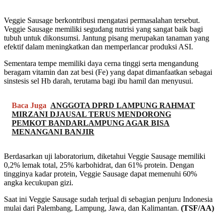
Veggie Sausage berkontribusi mengatasi permasalahan tersebut.
Veggie Sausage memiliki segudang nutrisi yang sangat baik bagi
tubuh untuk dikonsumsi. Jantung pisang merupakan tanaman yang
efektif dalam meningkatkan dan memperlancar produksi ASI.
Sementara tempe memiliki daya cerna tinggi serta mengandung
beragam vitamin dan zat besi (Fe) yang dapat dimanfaatkan sebagai
sinstesis sel Hb darah, terutama bagi ibu hamil dan menyusui.
Baca Juga
ANGGOTA DPRD LAMPUNG RAHMAT
MIRZANI DJAUSAL TERUS MENDORONG
PEMKOT BANDARLAMPUNG AGAR BISA
MENANGANI BANJIR
Berdasarkan uji laboratorium, diketahui Veggie Sausage memiliki
0,2% lemak total, 25% karbohidrat, dan 61% protein. Dengan
tingginya kadar protein, Veggie Sausage dapat memenuhi 60%
angka kecukupan gizi.
Saat ini Veggie Sausage sudah terjual di sebagian penjuru Indonesia
mulai dari Palembang, Lampung, Jawa, dan Kalimantan.
(TSF/AA)