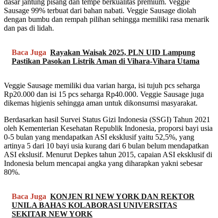
dasar jantung pisang dan tempe berkualitas premium. Veggie
Sausage 99% terbuat dari bahan nabati. Veggie Sausage diolah
dengan bumbu dan rempah pilihan sehingga memiliki rasa menarik
dan pas di lidah.
Baca Juga
Rayakan Waisak 2025, PLN UID Lampung
Pastikan Pasokan Listrik Aman di Vihara-Vihara Utama
Veggie Sausage memiliki dua varian harga, isi tujuh pcs seharga
Rp20.000 dan isi 15 pcs seharga Rp40.000. Veggie Sausage juga
dikemas higienis sehingga aman untuk dikonsumsi masyarakat.
Berdasarkan hasil Survei Status Gizi Indonesia (SSGI) Tahun 2021
oleh Kementerian Kesehatan Republik Indonesia, proporsi bayi usia
0-5 bulan yang mendapatkan ASI eksklusif yaitu 52,5%, yang
artinya 5 dari 10 bayi usia kurang dari 6 bulan belum mendapatkan
ASI ekslusif. Menurut Depkes tahun 2015, capaian ASI eksklusif di
Indonesia belum mencapai angka yang diharapkan yakni sebesar
80%.
Baca Juga
KONJEN RI NEW YORK DAN REKTOR
UNILA BAHAS KOLABORASI UNIVERSITAS
SEKITAR NEW YORK