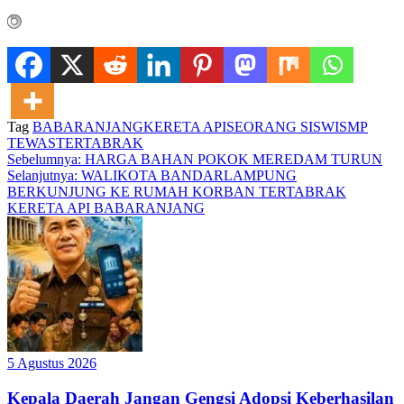
Tag
BABARANJANG
KERETA API
SEORANG SISWI
SMP
TEWAS
TERTABRAK
Navigasi
Sebelumnya:
HARGA BAHAN POKOK MEREDAM TURUN
Selanjutnya:
WALIKOTA BANDARLAMPUNG
pos
BERKUNJUNG KE RUMAH KORBAN TERTABRAK
KERETA API BABARANJANG
5 Agustus 2026
Kepala Daerah Jangan Gengsi Adopsi Keberhasilan