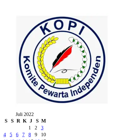
Juli 2022
S
S
R
K
J
S
M
1
2
3
4
5
6
7
8
9
10