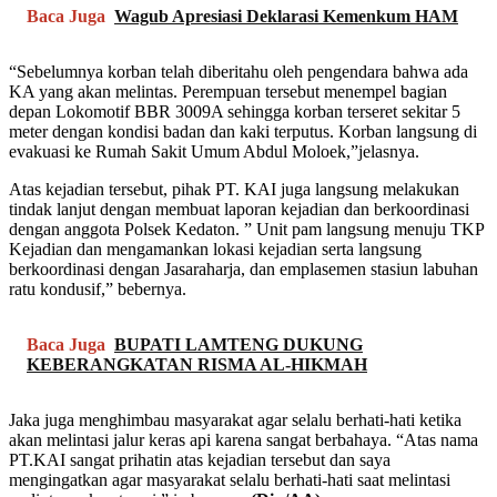
Baca Juga
Wagub Apresiasi Deklarasi Kemenkum HAM
“Sebelumnya korban telah diberitahu oleh pengendara bahwa ada
KA yang akan melintas. Perempuan tersebut menempel bagian
depan Lokomotif BBR 3009A sehingga korban terseret sekitar 5
meter dengan kondisi badan dan kaki terputus. Korban langsung di
evakuasi ke Rumah Sakit Umum Abdul Moloek,”jelasnya.
Atas kejadian tersebut, pihak PT. KAI juga langsung melakukan
tindak lanjut dengan membuat laporan kejadian dan berkoordinasi
dengan anggota Polsek Kedaton. ” Unit pam langsung menuju TKP
Kejadian dan mengamankan lokasi kejadian serta langsung
berkoordinasi dengan Jasaraharja, dan emplasemen stasiun labuhan
ratu kondusif,” bebernya.
Baca Juga
BUPATI LAMTENG DUKUNG
KEBERANGKATAN RISMA AL-HIKMAH
Jaka juga menghimbau masyarakat agar selalu berhati-hati ketika
akan melintasi jalur keras api karena sangat berbahaya. “Atas nama
PT.KAI sangat prihatin atas kejadian tersebut dan saya
mengingatkan agar masyarakat selalu berhati-hati saat melintasi