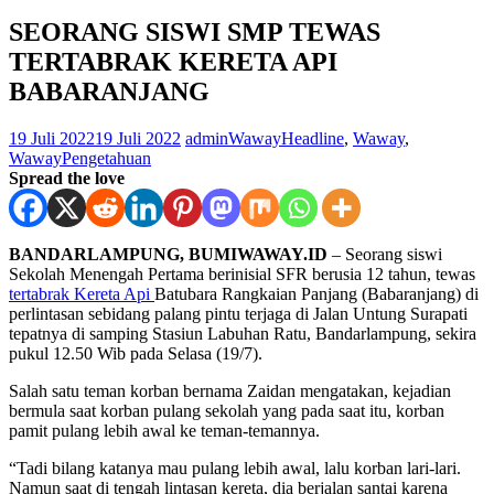
SEORANG SISWI SMP TEWAS
TERTABRAK KERETA API
BABARANJANG
19 Juli 2022
19 Juli 2022
adminWaway
Headline
,
Waway
,
WawayPengetahuan
Spread the love
BANDARLAMPUNG, BUMIWAWAY.ID
– Seorang siswi
Sekolah Menengah Pertama berinisial SFR berusia 12 tahun, tewas
tertabrak Kereta Api
Batubara Rangkaian Panjang (Babaranjang) di
perlintasan sebidang palang pintu terjaga di Jalan Untung Surapati
tepatnya di samping Stasiun Labuhan Ratu, Bandarlampung, sekira
pukul 12.50 Wib pada Selasa (19/7).
Salah satu teman korban bernama Zaidan mengatakan, kejadian
bermula saat korban pulang sekolah yang pada saat itu, korban
pamit pulang lebih awal ke teman-temannya.
“Tadi bilang katanya mau pulang lebih awal, lalu korban lari-lari.
Namun saat di tengah lintasan kereta, dia berjalan santai karena