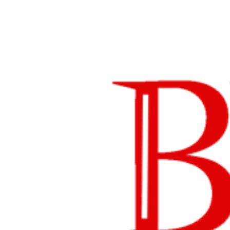
Lompat
ke
konten