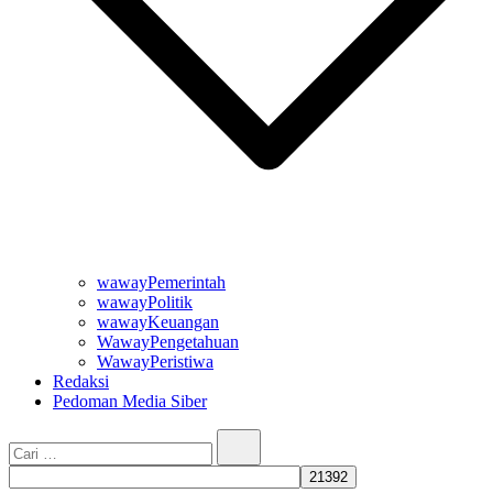
wawayPemerintah
wawayPolitik
wawayKeuangan
WawayPengetahuan
WawayPeristiwa
Redaksi
Pedoman Media Siber
Cari…