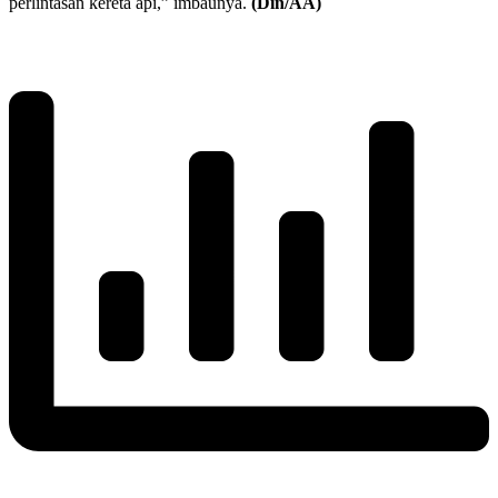
perlintasan kereta api,” imbaunya.
(Din/AA)