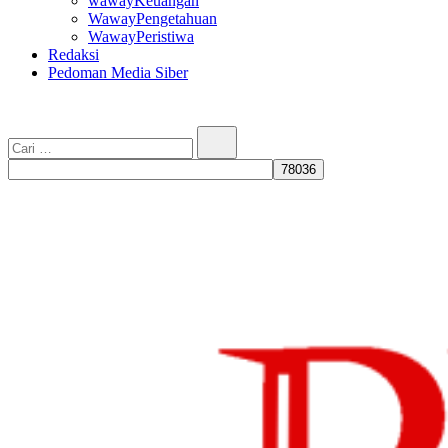
wawayKeuangan
WawayPengetahuan
WawayPeristiwa
Redaksi
Pedoman Media Siber
Cari…