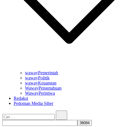
wawayPemerintah
wawayPolitik
wawayKeuangan
WawayPengetahuan
WawayPeristiwa
Redaksi
Pedoman Media Siber
Cari…