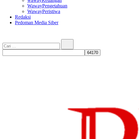
wawayKeuangan
WawayPengetahuan
WawayPeristiwa
Redaksi
Pedoman Media Siber
Cari…