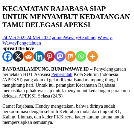
KECAMATAN RAJABASA SIAP
UNTUK MENYAMBUT KEDATANGAN
TAMU DELEGASI APEKSI
24 Mei 2022
24 Mei 2022
adminWaway
Headline
,
Waway
,
WawayPengetahuan
Spread the love
BANDARLAMPUNG, BUMIWAWAY.ID
– Penyelenggaraan
perhelatan HUT Asosiasi
Pemerintah
Kota Seluruh Indonesia
(APEKSI) yang akan di gelar di kota Bandarlampung tinggal
menghitung hari. Untuk itu, perangkat Kecamatan Rajabasa
memastikan pihaknya siap untuk menyambut kedatangan para tamu
delegasi APEKSI. Selasa (24/5).
Camat Rajabasa, Hendry mengatakan, bahwa dirinya sudah
berkoordinasi dengan seluruh Kelurahan mulai dari tingkat RT,
Kaling, Linmas, dan kader PKK serta kader karang taruna untuk
mempersiapkan semuanya.