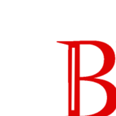
Lompat
ke
konten