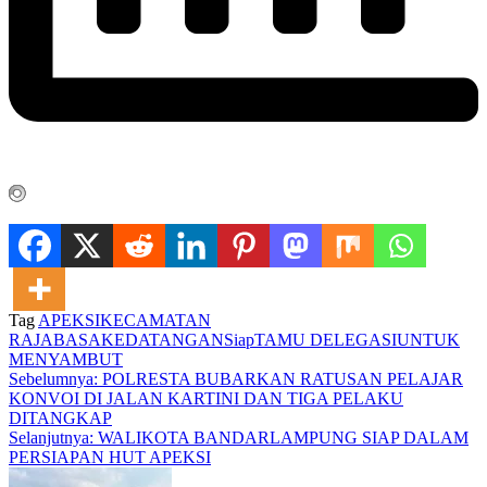
Tag
APEKSI
KECAMATAN
RAJABASA
KEDATANGAN
Siap
TAMU DELEGASI
UNTUK
MENYAMBUT
Navigasi
Sebelumnya:
POLRESTA BUBARKAN RATUSAN PELAJAR
KONVOI DI JALAN KARTINI DAN TIGA PELAKU
pos
DITANGKAP
Selanjutnya:
WALIKOTA BANDARLAMPUNG SIAP DALAM
PERSIAPAN HUT APEKSI