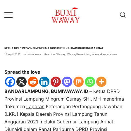
Lompat
ke
konten
baik untuk anda
bumiwaway.id – Komite
Pewarta Independen (KoPI)
KETUA DPRD PROVINSI MENERIMA DOKUMEN LKPJ DARI GUBERNUR ARINAL
18 April 2022
adminWaway
Headline
,
Waway
,
WawayPemerintah
,
WawayPengetahuan
Spread the love
BANDARLAMPUNG, BUMIWAWAY.ID
– Ketua DPRD
Provinsi Lampung Mingrum Gumay SH., MH menerima
dokumen
Laporan
Keterangan Pertanggung Jawaban
(LKPJ) Kepala Daerah Provinsi Lampung Tahun
Anggaran 2021 melalui Gubernur Lampung Arinal
Djunaidi dalam Rapat Paripurna DPRD Provinsi