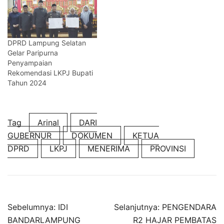
DPRD Lampung Selatan
Gelar Paripurna
Penyampaian
Rekomendasi LKPJ Bupati
Tahun 2024
Tag
Arinal
DARI
GUBERNUR
DOKUMEN
KETUA
DPRD
LKPJ
MENERIMA
PROVINSI
Navigasi
Sebelumnya:
IDI
Selanjutnya:
PENGENDARA
pos
BANDARLAMPUNG
R2 HAJAR PEMBATAS