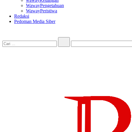
wawayKeuangan
WawayPengetahuan
WawayPeristiwa
Redaksi
Pedoman Media Siber
Cari…