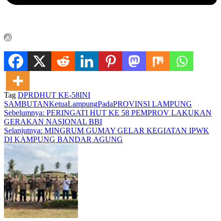
Tag
DPRD
HUT KE-58
INI
SAMBUTAN
Ketua
Lampung
Pada
PROVINSI LAMPUNG
Navigasi
Sebelumnya:
PERINGATI HUT KE 58 PEMPROV LAKUKAN
GERAKAN NASIONAL BBI
pos
Selanjutnya:
MINGRUM GUMAY GELAR KEGIATAN IPWK
DI KAMPUNG BANDAR AGUNG