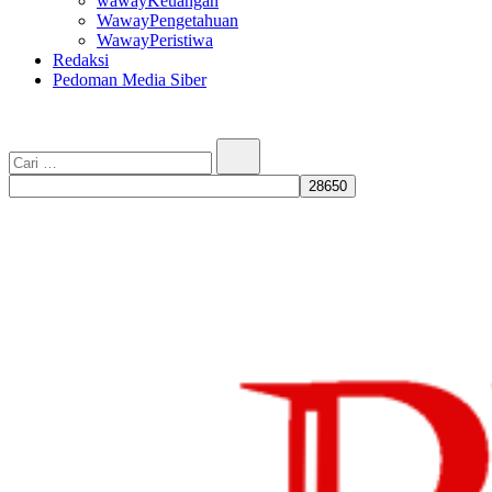
wawayKeuangan
WawayPengetahuan
WawayPeristiwa
Redaksi
Pedoman Media Siber
Cari…