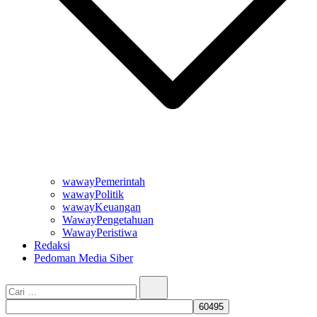
wawayPemerintah
wawayPolitik
wawayKeuangan
WawayPengetahuan
WawayPeristiwa
Redaksi
Pedoman Media Siber
Cari…