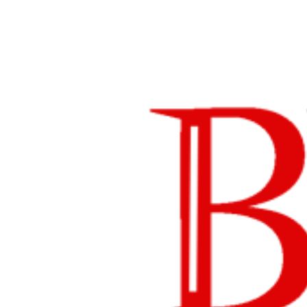
Lompat
ke
konten