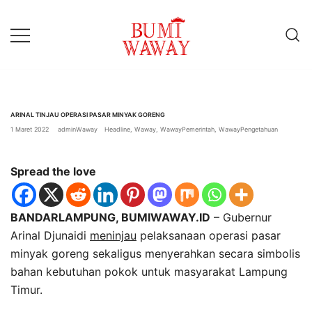
Lompat
ke
konten
baik untuk anda
bumiwaway.id – Komite
Pewarta Independen (KoPI)
ARINAL TINJAU OPERASI PASAR MINYAK GORENG
1 Maret 2022
adminWaway
Headline
,
Waway
,
WawayPemerintah
,
WawayPengetahuan
Spread the love
BANDARLAMPUNG, BUMIWAWAY.ID
– Gubernur
Arinal Djunaidi
meninjau
pelaksanaan operasi pasar
minyak goreng sekaligus menyerahkan secara simbolis
bahan kebutuhan pokok untuk masyarakat Lampung
Timur.