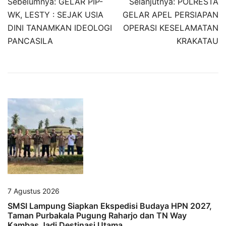
Navigasi
Sebelumnya:
GELAR PIP-
Selanjutnya:
POLRESTA
pos
WK, LESTY : SEJAK USIA
GELAR APEL PERSIAPAN
DINI TANAMKAN IDEOLOGI
OPERASI KESELAMATAN
PANCASILA
KRAKATAU
7 Agustus 2026
SMSI Lampung Siapkan Ekspedisi Budaya HPN 2027,
Taman Purbakala Pugung Raharjo dan TN Way
Kambas Jadi Destinasi Utama