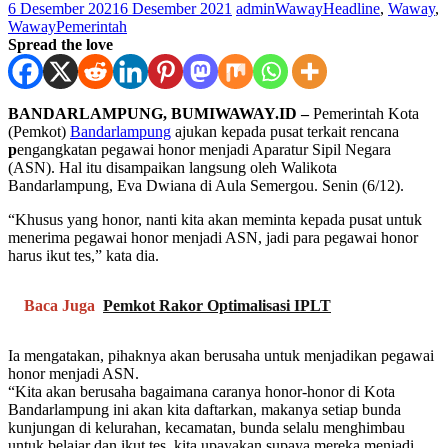
6 Desember 2021
6 Desember 2021
adminWaway
Headline
,
Waway
,
WawayPemerintah
Spread the love
BANDARLAMPUNG, BUMIWAWAY.ID –
Pemerintah Kota
(Pemkot)
Bandarlampung
ajukan kepada pusat terkait rencana
p
engangkatan pegawai honor menjadi Aparatur Sipil Negara
(ASN). Hal itu disampaikan langsung oleh Walikota
Bandarlampung, Eva Dwiana di Aula Semergou. Senin (6/12).
“Khusus yang honor, nanti kita akan meminta kepada pusat untuk
menerima pegawai honor menjadi ASN, jadi para pegawai honor
harus ikut tes,” kata dia.
Baca Juga
Pemkot Rakor Optimalisasi IPLT
Ia mengatakan, pihaknya akan berusaha untuk menjadikan pegawai
honor menjadi ASN.
“Kita akan berusaha bagaimana caranya honor-honor di Kota
Bandarlampung ini akan kita daftarkan, makanya setiap bunda
kunjungan di kelurahan, kecamatan, bunda selalu menghimbau
untuk belajar dan ikut tes, kita upayakan supaya mereka menjadi