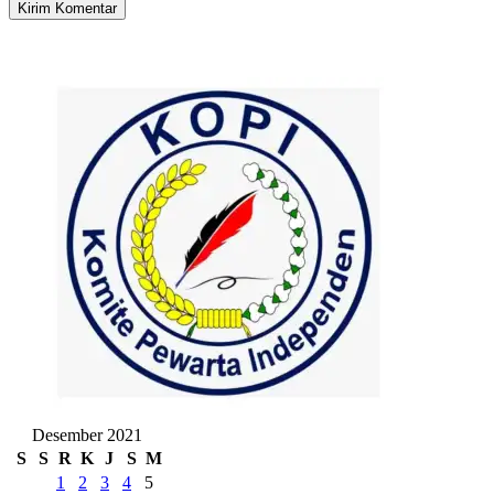
Desember 2021
S
S
R
K
J
S
M
1
2
3
4
5