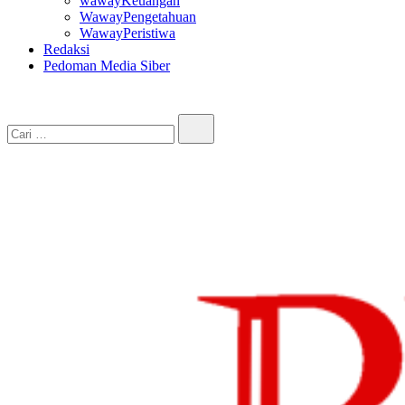
wawayKeuangan
WawayPengetahuan
WawayPeristiwa
Redaksi
Pedoman Media Siber
Cari…