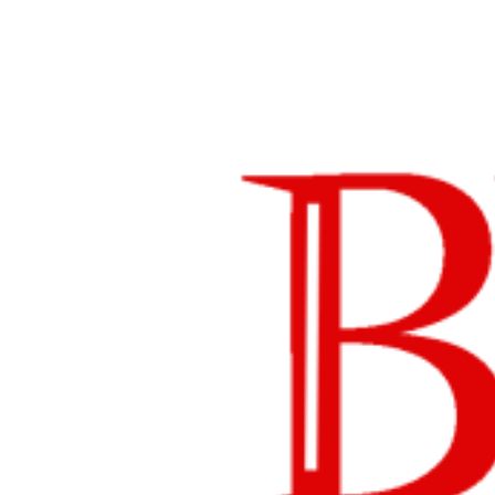
Lompat
ke
konten