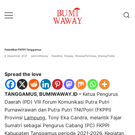
Lompat
ke
konten
baik untuk anda
bumiwaway.id – Komite
Pewarta Independen (KoPI)
Pelantikan FKPPI Tanggamus
6 Desember 2021
adminWaway
Headline
,
Waway
,
WawayPeristiwa
,
WawayPolitik
Spread the love
TANGGAMUS, BUMIWAWAY.ID –
Ketua Pengurus
Daerah (PD) VIII Forum Komunikasi Putra Putri
Purnawirawan dan Putra Putri TNI/Polri (FKPPI)
Provinsi
Lampung
, Tony Eka Candra, melantik Fajar
Sumatri sebagai Pengurus Cabang (PC) FKPPI
Kabupaten Tanggamus periode 2021-2026. Kegiatan