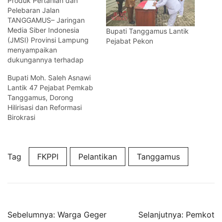
Produk Pertanian dan
Pelebaran Jalan
TANGGAMUS– Jaringan
Media Siber Indonesia
Bupati Tanggamus Lantik
(JMSI) Provinsi Lampung
Pejabat Pekon
menyampaikan
dukungannya terhadap
program hilirisasi produk
Bupati Moh. Saleh Asnawi
pertanian yang menjadi
Lantik 47 Pejabat Pemkab
salah satu program
Tanggamus, Dorong
Pemerintah Kabupaten
Hilirisasi dan Reformasi
Tanggamus. Hal itu
Birokrasi
disampaikan Ketua JMSI
Provinsi Lampung, Ahmad
Novriwan, saat bersama
jajaran Pengurus
Tag
FKPPI
Pelantikan
Tanggamus
beraudiensi dengan Bupati
Kabupaten Tanggamus, H.
Saleh Asnawi, di Ruang
Rapat Bupati, Rabu
(24/6/2026).…
Navigasi
Sebelumnya:
Warga Geger
Selanjutnya:
Pemkot