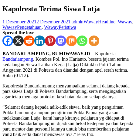
Kapolresta Terima Siswa Latja
1 Desember 2021
2 Desember 2021
adminWaway
Headline
,
Waway
,
WawayPengetahuan
,
WawayPeristiwa
Spread the love
BANDARLAMPUNG, BUMIWAWAY.ID
– Kapolresta
Bandarlampung
, Kombes Pol. Ino Harianto, beserta jajaran terima
kedatangan Siswa Latihan Kerja (Latja) Diktukba Polri Tahun
Anggaran 2021 di Polresta dan ditandai dengan apel serah terima.
Rabu (01/12).
Kapolresta Bandarlampung menyampaikan selamat datang kepada
para siswa Latja di Polresta Bandarlampung, serta mengingatkan
agar tetap menjaga protokol kesehatan dalam setiap giatnya.
“Selamat datang kepada adik-adik siswa, baik yang pengiriman
Polda Lampung ataupun pengiriman Polda Papua yang akan
melaksanakan Latja, kami harap kiranya pelajaran yg didapat di
Polresta Bandarlampung ini dijadikan bekal kedepannya dan kepada
para mentor dan personil lainnya untuk bisa memberikan pelajaran
yang baik serta dapat mengawasinya,” jelas Ino.