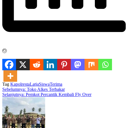
Tag
Kapolresta
Latja
Siswa
Terima
Navigasi
Sebelumnya:
Toko Alkes Terbakar
Selanjutnya:
Pemkot Percantik Kembali Fly Over
pos