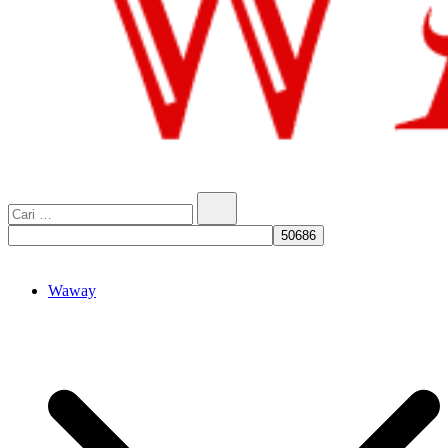
bumiwaway.id – Komite Pewarta Independen (KoPI)
baik untuk anda
Cari…
Waway