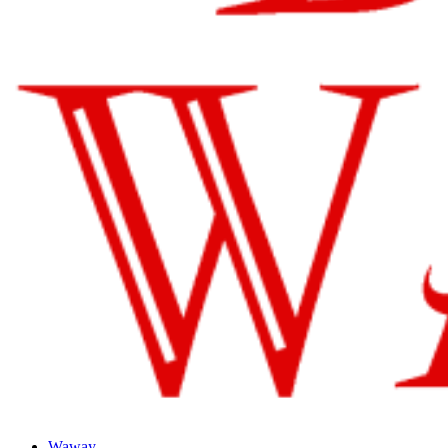
bumiwaway.id – Komite Pewarta Independen (KoPI)
baik untuk anda
Waway