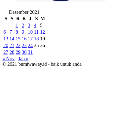
Desember 2021
S
S
R
K
J
S
M
1
2
3
4
5
6
7
8
9
10
11
12
13
14
15
16
17
18
19
20
21
22
23
24
25
26
27
28
29
30
31
« Nov
Jan »
© 2021 bumiwaway.id - baik untuk anda