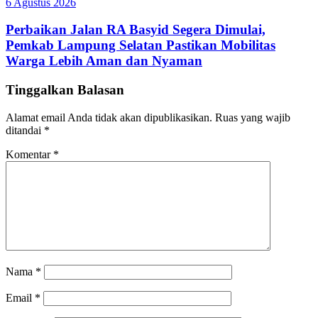
6 Agustus 2026
Perbaikan Jalan RA Basyid Segera Dimulai,
Pemkab Lampung Selatan Pastikan Mobilitas
Warga Lebih Aman dan Nyaman
Tinggalkan Balasan
Alamat email Anda tidak akan dipublikasikan.
Ruas yang wajib
ditandai
*
Komentar
*
Nama
*
Email
*