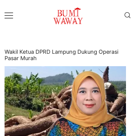
Lompat
ke
konten
baik untuk anda
bumiwaway.id – Komite
Pewarta Independen (KoPI)
Wakil Ketua DPRD Lampung Dukung Operasi
Pasar Murah