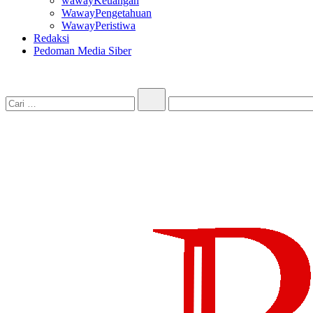
wawayKeuangan
WawayPengetahuan
WawayPeristiwa
Redaksi
Pedoman Media Siber
Cari…